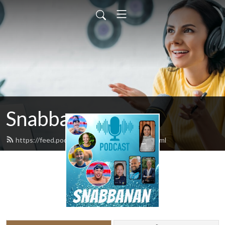
Snabbanan
https://feed.podbean.com/ostromberg/feed.xml