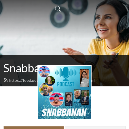
Snabbanan
https://feed.podbean.com/ostromberg/feed.xml