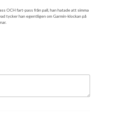
ss OCH fart-pass från pall, han hatade att simma
 vad tycker han egentligen om Garmin-klockan på
nar.