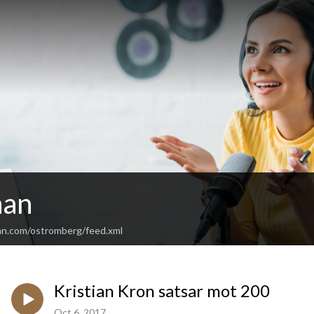
nan
an.com/ostromberg/feed.xml
Kristian Kron satsar mot 200
Oct 6, 2017