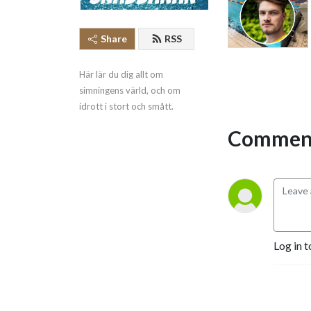
Share
RSS
Här lär du dig allt om 
simningens värld, och om 
idrott i stort och smått.
Comment
Log in t