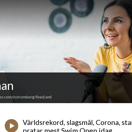
nan
an.com/ostromberg/feed.xml
Världsrekord, slagsmål, Corona, st
pratar mest Swim Open idag