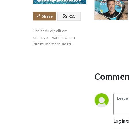
Share
RSS
Här lär du dig allt om 
simningens värld, och om 
idrott i stort och smått.
Comment
Log in t